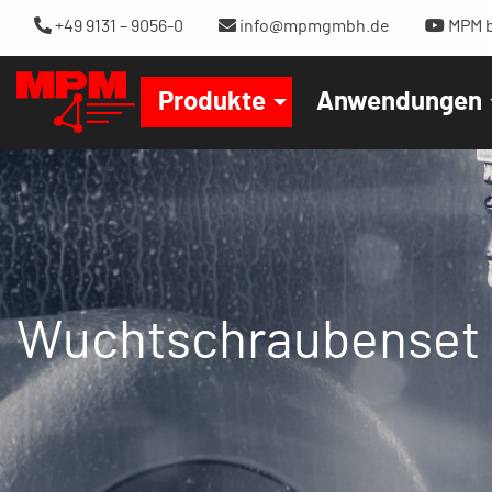
+49 9131 – 9056-0
info@mpmgmbh.de
MPM b
Produkte
Anwendungen
Wuchtschraubenset M