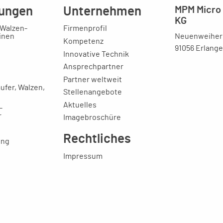
ungen
Unternehmen
MPM Micro 
KG
 Walzen-
Firmenprofil
Neuenweihers
inen
Kompetenz
91056 Erlang
Innovative Technik
Ansprechpartner
Partner weltweit
ufer, Walzen,
Stellenangebote
Aktuelles
-
r
Imagebroschüre
Rechtliches
ung
Impressum
Datenschutzerklärung
AGB