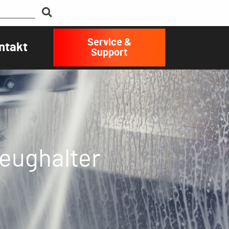
Service &
ntakt
Support
eughalter