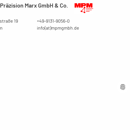
Präzision Marx GmbH & Co.
traße 19
+49-9131-9056-0
en
info(at)mpmgmbh.de