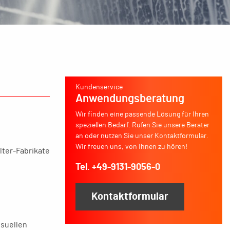
Kundenservice
Anwendungsberatung
Wir finden eine passende Lösung für Ihren
speziellen Bedarf. Rufen Sie unsere Berater
an oder nutzen Sie unser Kontaktformular.
Wir freuen uns, von Ihnen zu hören!
lter-Fabrikate
Tel. +49-9131-9056-0
Kontaktformular
isuellen