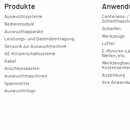
Produkte
Anwend
Auswuchtsysteme
Centerless- /
Schleifmasch
Bedienmodule
Schleifen
Auswuchtapparate
Werkzeuge
Leistungs- und Datenübertragung
Lüfter
Sensorik zur Auswuchttechnik
E-Motoren-Lä
AE-Körperschallsysteme
Wellen, etc.
Kabel
Werkzeugbau
Kostensenke
Anschlusskästen
Ausbildung
Auswuchtmaschinen
Ihre Anwend
Spannmittel
Auswuchtringe
Skalenringe
Zubehör
Rapid Schleifgeräte
Trainings Modell für Auszubildende
Aluminium Profiltechnik