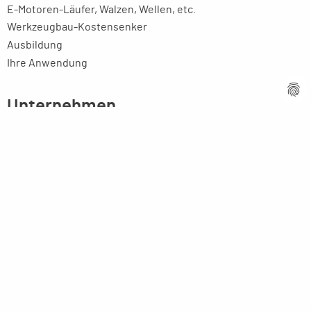
E-Motoren-Läufer, Walzen, Wellen, etc.
Werkzeugbau-Kostensenker
Ausbildung
Ihre Anwendung
Unternehmen
Firmenprofil
Kompetenz
Innovative Technik
Ansprechpartner
Partner weltweit
Stellenangebote
Aktuelles
Imagebroschüre
Rechtliches
Impressum