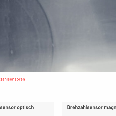
hzahlsensoren
sensor optisch
Drehzahlsensor magn