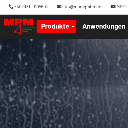
+49 9131 – 9056-0
info@mpmgmbh.de
MPM b
Produkte
Anwendungen