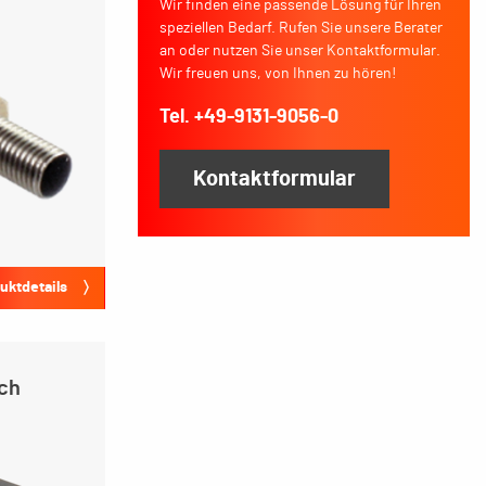
Wir finden eine passende Lösung für Ihren
speziellen Bedarf. Rufen Sie unsere Berater
an oder nutzen Sie unser Kontaktformular.
Wir freuen uns, von Ihnen zu hören!
Tel. +49-9131-9056-0
Kontaktformular
uktdetails
sch