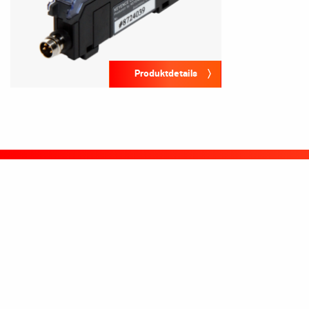
Produktdetails
Produkte
Anwend
Auswuchtsysteme
Centerless- /
Schleifmasch
Bedienmodule
Schleifen
Auswuchtapparate