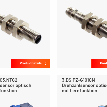
Produktdetails
Prod
03.NTC2
3.DS.PZ-G101CN
sensor optisch
Drehzahlsensor opti
funktion
mit Lernfunktion